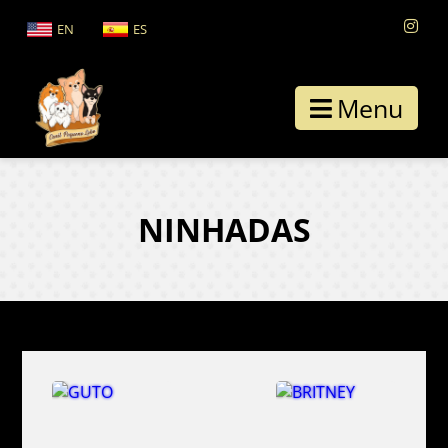
EN
ES
Menu
NINHADAS