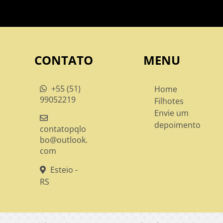
CONTATO
MENU
+55 (51)
Home
99052219
Filhotes
Envie um
depoimento
contatopqlo
bo@outlook.
com
Esteio -
RS