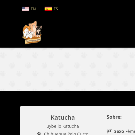
EN
ES
Katucha
Sobre:
Bybello Katucha
Sexo
Fêm
Chihuahua Pelo Curto