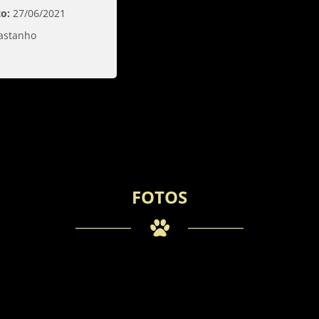
o:
27/06/2021
astanho
FOTOS