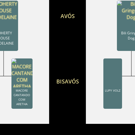
AVÓS
OHERTY
Bili Gri
OUSE
Dog
DELAINE
BISAVÓS
MACORE
LUPY VOLZ
CANTANDO
COM
ARETHA