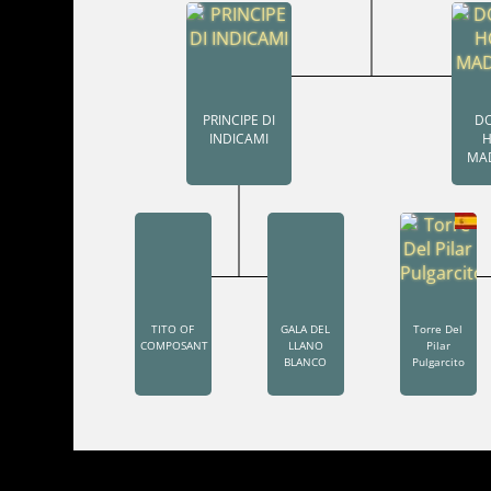
PRINCIPE DI
D
INDICAMI
H
MA
TITO OF
GALA DEL
Torre Del
COMPOSANT
LLANO
Pilar
BLANCO
Pulgarcito