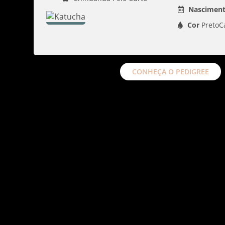
Nasciment
Cor
PretoC
CONHEÇA O PEDIGREE