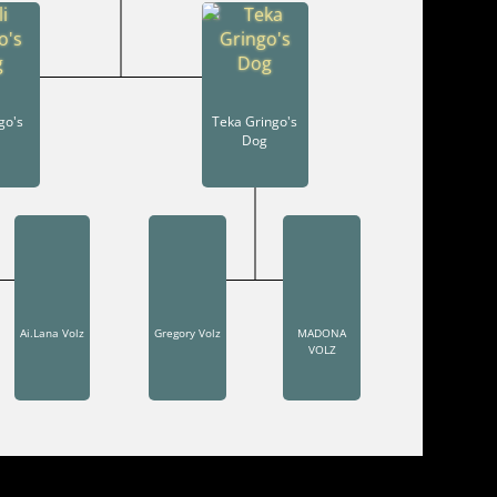
ngo's
Teka Gringo's
Dog
Ai.Lana Volz
Gregory Volz
MADONA
VOLZ